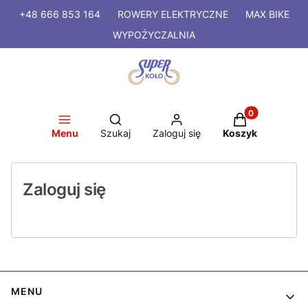
+48 666 853 164
ROWERY
ELEKTRYCZNE
MAX BIKE
WYPOŻYCZALNIA
Produkty w kosz
Otwórz wyszukiwarkę
Menu
Szukaj
Zaloguj się
Koszyk
Zaloguj się
Linki w stopce
MENU