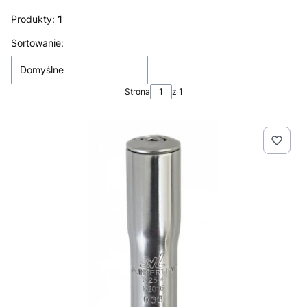
Produkty:
1
Lista produktów
Sortowanie:
Domyślne
Strona
z 1