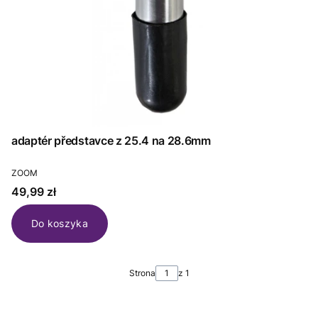
adaptér představce z 25.4 na 28.6mm
PRODUCENT
ZOOM
Cena
49,99 zł
Do koszyka
Strona
z 1