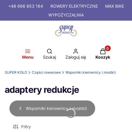
+48 666 853 164
ROWERY
ELEKTRYCZNE
MAX BIKE
WYPOŻYCZALNIA
Produkty w kosz
Otwórz wyszukiwarkę
Menu
Szukaj
Zaloguj się
Koszyk
SUPER KOŁO
Części rowerowe
Wsporniki kierownicy ( mostki)
adaptery redukcje
Wsporniki kierownicy ( mostki)
Filtry