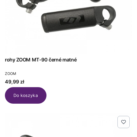
rohy ZOOM MT-90 černé matné
PRODUCENT
ZOOM
Cena
49,99 zł
Do koszyka