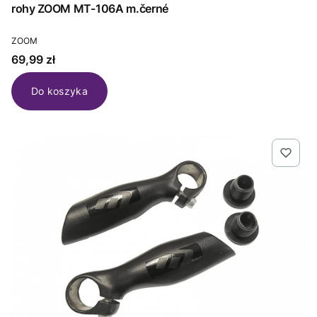
rohy ZOOM MT-106A m.černé
PRODUCENT
ZOOM
Cena
69,99 zł
Do koszyka