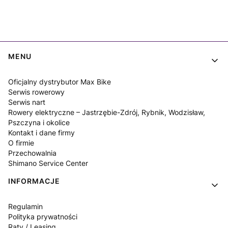
Linki w stopce
MENU
Oficjalny dystrybutor Max Bike
Serwis rowerowy
Serwis nart
Rowery elektryczne – Jastrzębie-Zdrój, Rybnik, Wodzisław,
Pszczyna i okolice
Kontakt i dane firmy
O firmie
Przechowalnia
Shimano Service Center
INFORMACJE
Regulamin
Polityka prywatności
Raty / Leasing