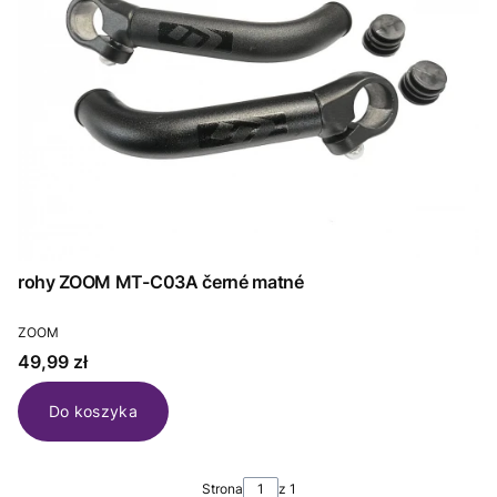
rohy ZOOM MT-C03A černé matné
PRODUCENT
ZOOM
Cena
49,99 zł
Do koszyka
Strona
z 1