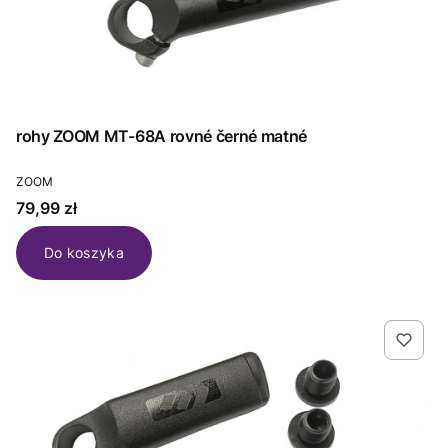
rohy ZOOM MT-68A rovné černé matné
PRODUCENT
ZOOM
Cena
79,99 zł
Do koszyka