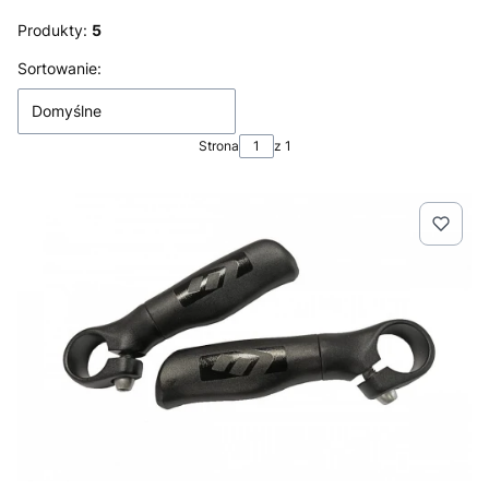
Produkty:
5
Lista produktów
Sortowanie:
Domyślne
Strona
z 1