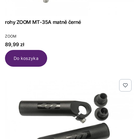
rohy ZOOM MT-35A matně černé
PRODUCENT
ZOOM
Cena
89,99 zł
Do koszyka