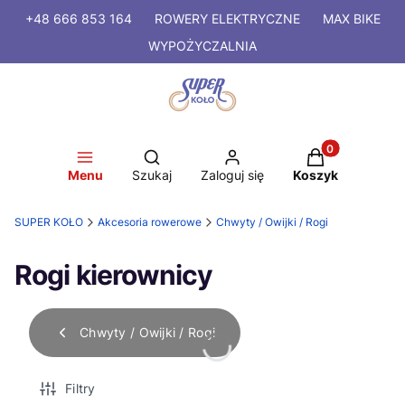
+48 666 853 164
ROWERY
ELEKTRYCZNE
MAX BIKE
WYPOŻYCZALNIA
Produkty w kosz
Otwórz wyszukiwarkę
Menu
Szukaj
Zaloguj się
Koszyk
SUPER KOŁO
Akcesoria rowerowe
Chwyty / Owijki / Rogi
Rogi kierownicy
Chwyty / Owijki / Rogi
Filtry