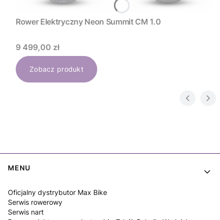
Rower Elektryczny Neon Summit CM 1.0
Cena
9 499,00 zł
Zobacz produkt
Linki w stopce
MENU
Oficjalny dystrybutor Max Bike
Serwis rowerowy
Serwis nart