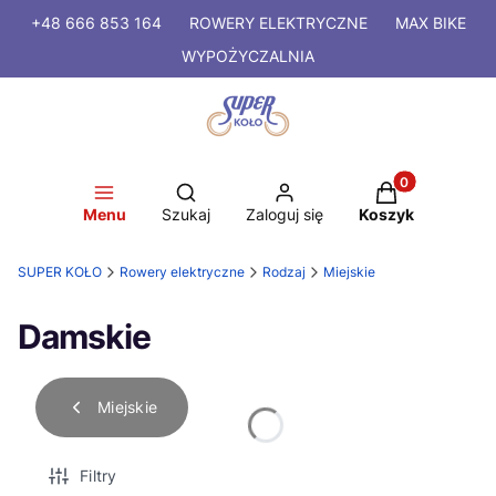
+48 666 853 164
ROWERY
ELEKTRYCZNE
MAX BIKE
WYPOŻYCZALNIA
Produkty w kosz
Otwórz wyszukiwarkę
Menu
Szukaj
Zaloguj się
Koszyk
SUPER KOŁO
Rowery elektryczne
Rodzaj
Miejskie
Damskie
Miejskie
Filtry