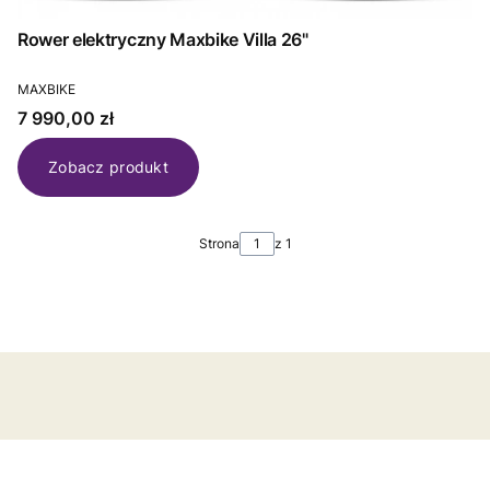
Rower elektryczny Maxbike Villa 26"
PRODUCENT
MAXBIKE
Cena
7 990,00 zł
Zobacz produkt
Strona
z 1