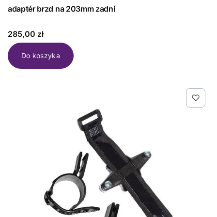
adaptér brzd na 203mm zadní
Cena
285,00 zł
Do koszyka