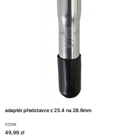
adaptér představce z 25.4 na 28.6mm
PRODUCENT
ZOOM
Cena
49,99 zł