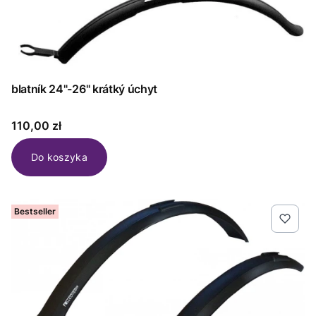
blatník 24"-26" krátký úchyt
Cena
110,00 zł
Do koszyka
Bestseller