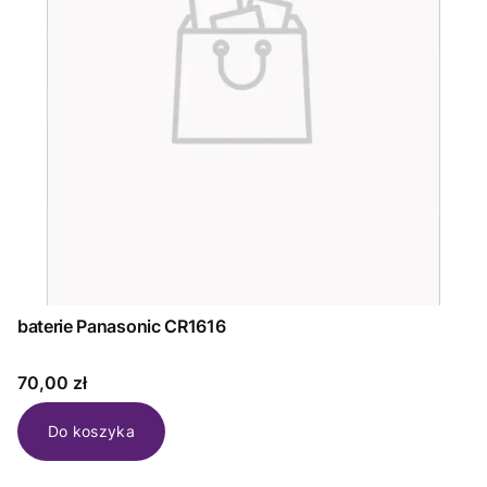
baterie Panasonic CR1616
Cena
70,00 zł
Do koszyka