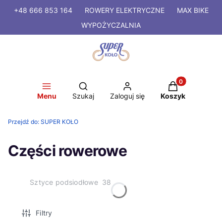
+48 666 853 164
ROWERY
ELEKTRYCZNE
MAX BIKE
WYPOŻYCZALNIA
Produkty w kosz
Otwórz wyszukiwarkę
Menu
Szukaj
Zaloguj się
Koszyk
Przejdź do:
SUPER KOŁO
Części rowerowe
Sztyce podsiodłowe
38
Filtry