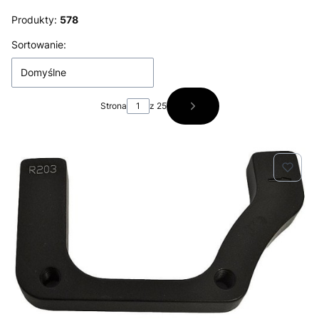
Produkty:
578
Lista produktów
Sortowanie:
Domyślne
Strona
z 25
Następne produkty