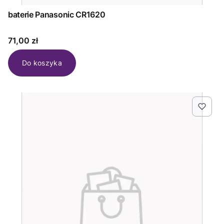
baterie Panasonic CR1620
Cena
71,00 zł
Do koszyka