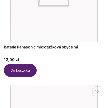
baterie Panasonic mikrotužková obyčejná
Cena
12,00 zł
Do koszyka