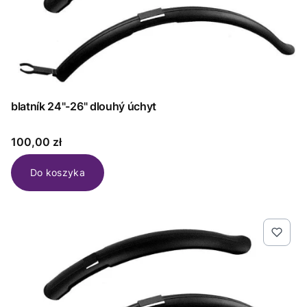
blatník 24"-26" dlouhý úchyt
Cena
100,00 zł
Do koszyka