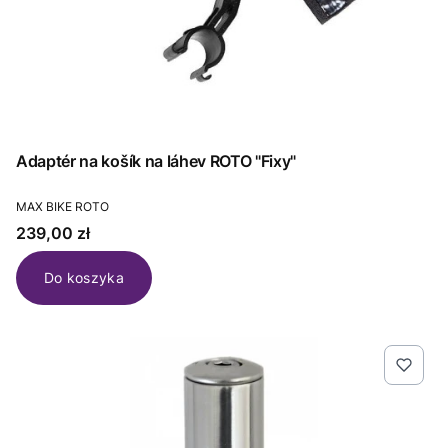
Adaptér na košík na láhev ROTO "Fixy"
PRODUCENT
MAX BIKE ROTO
Cena
239,00 zł
Do koszyka