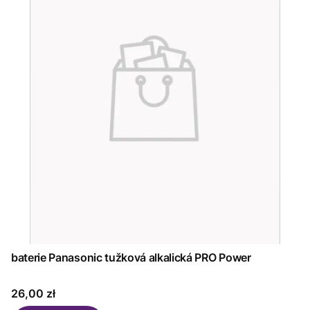
baterie Panasonic tužková alkalická PRO Power
Cena
26,00 zł