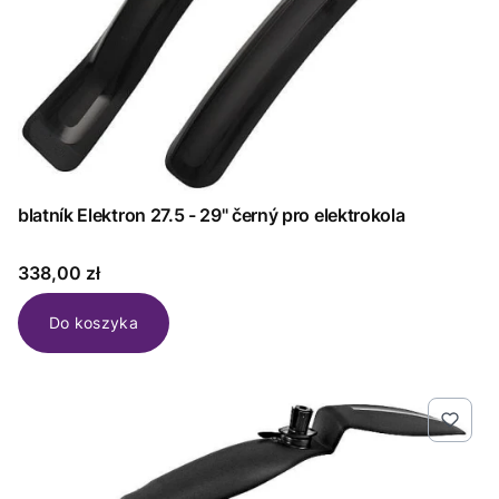
blatník Elektron 27.5 - 29" černý pro elektrokola
Cena
338,00 zł
Do koszyka