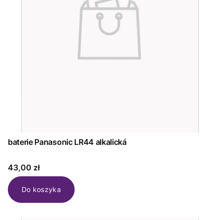
baterie Panasonic LR44 alkalická
Cena
43,00 zł
Do koszyka