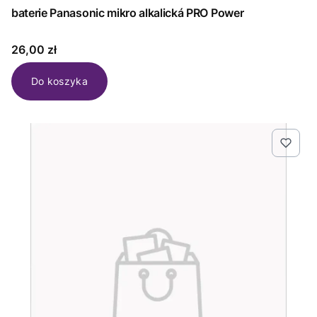
baterie Panasonic mikro alkalická PRO Power
Cena
26,00 zł
Do koszyka