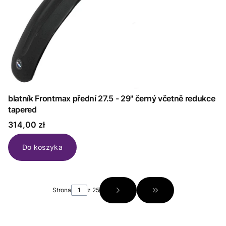
blatník Frontmax přední 27.5 - 29" černý včetně redukce
tapered
Cena
314,00 zł
Do koszyka
Strona
z 25
Przejdź do ostatniej