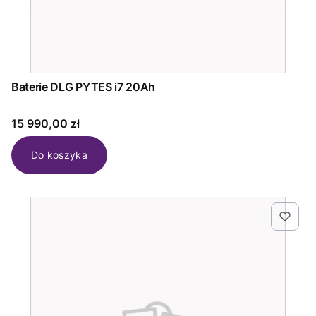
Baterie DLG PYTES i7 20Ah
Cena
15 990,00 zł
Do koszyka