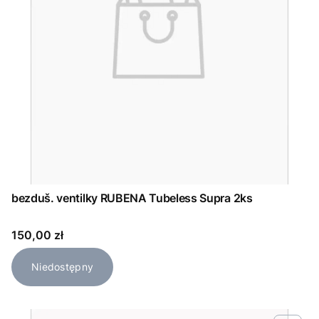
bezduš. ventilky RUBENA Tubeless Supra 2ks
Cena
150,00 zł
Niedostępny