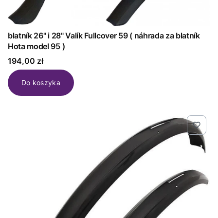
blatník 26" i 28" Valík Fullcover 59 ( náhrada za blatník
Hota model 95 )
Cena
194,00 zł
Do koszyka