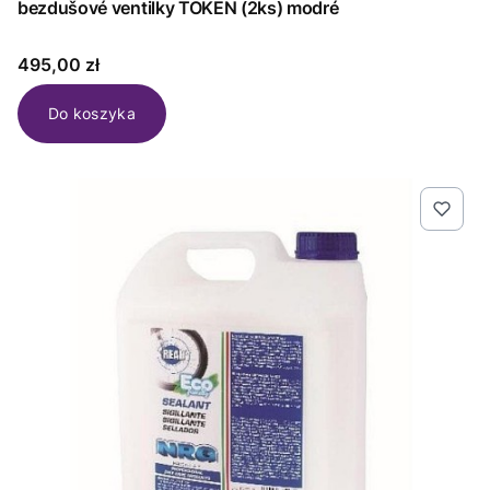
bezdušové ventilky TOKEN (2ks) modré
Cena
495,00 zł
Do koszyka