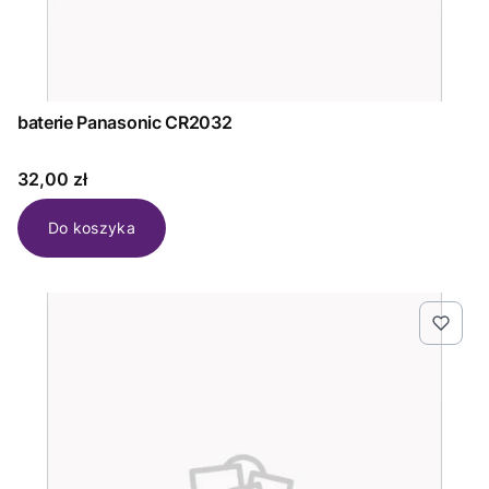
baterie Panasonic CR2032
Cena
32,00 zł
Do koszyka