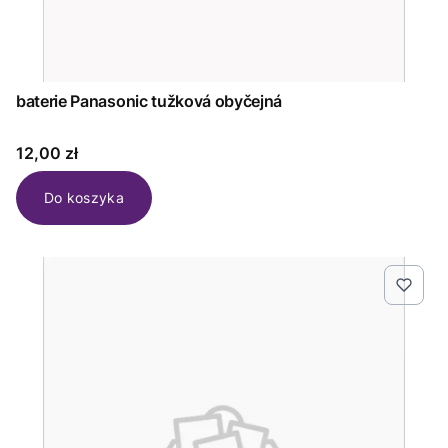
baterie Panasonic tužková obyčejná
Cena
12,00 zł
Do koszyka