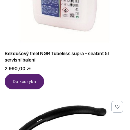
Bezdušový tmel NGR Tubeless supra – sealant 5l
servisní balení
Cena
2 990,00 zł
Do koszyka