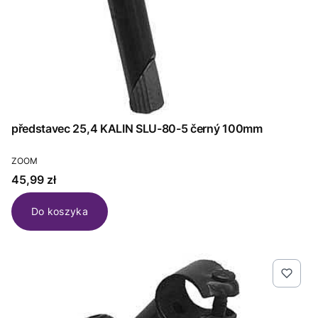
představec 25,4 KALIN SLU-80-5 černý 100mm
PRODUCENT
ZOOM
Cena
45,99 zł
Do koszyka