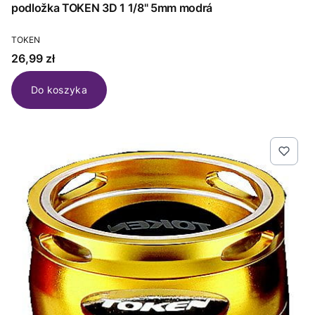
podložka TOKEN 3D 1 1/8" 5mm modrá
PRODUCENT
TOKEN
Cena
26,99 zł
Do koszyka