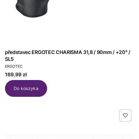
představec ERGOTEC CHARISMA 31,8 / 90mm / +20° /
SL5
PRODUCENT
ERGOTEC
Cena
169,99 zł
Do koszyka