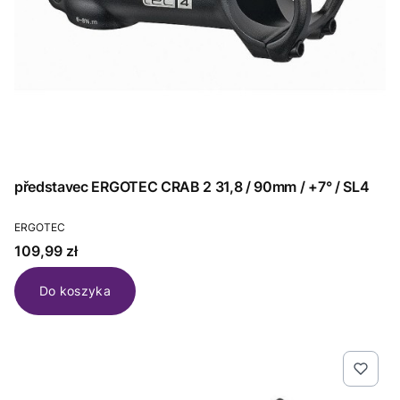
představec ERGOTEC CRAB 2 31,8 / 90mm / +7° / SL4
PRODUCENT
ERGOTEC
Cena
109,99 zł
Do koszyka