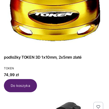
podložky TOKEN 3D 1x10mm, 2x5mm zlaté
PRODUCENT
TOKEN
Cena
74,99 zł
Do koszyka