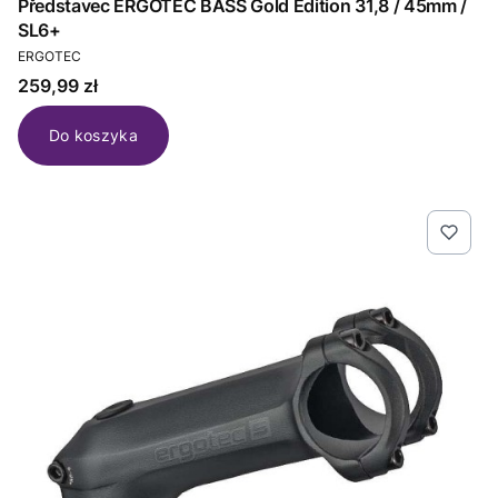
Představec ERGOTEC BASS Gold Edition 31,8 / 45mm /
SL6+
PRODUCENT
ERGOTEC
Cena
259,99 zł
Do koszyka