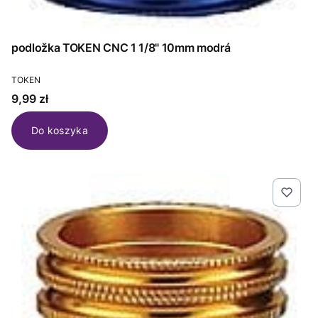
podložka TOKEN CNC 1 1/8" 10mm modrá
PRODUCENT
TOKEN
Cena
9,99 zł
Do koszyka