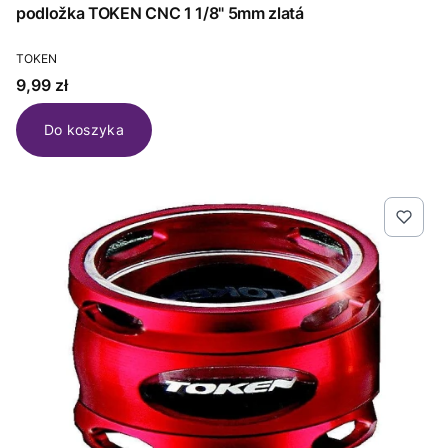
podložka TOKEN CNC 1 1/8" 5mm zlatá
PRODUCENT
TOKEN
Cena
9,99 zł
Do koszyka