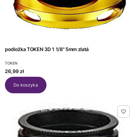
podložka TOKEN 3D 1 1/8" 5mm zlatá
PRODUCENT
TOKEN
Cena
26,99 zł
Do koszyka