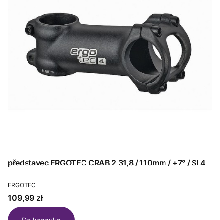
představec ERGOTEC CRAB 2 31,8 / 110mm / +7° / SL4
PRODUCENT
ERGOTEC
Cena
109,99 zł
Do koszyka