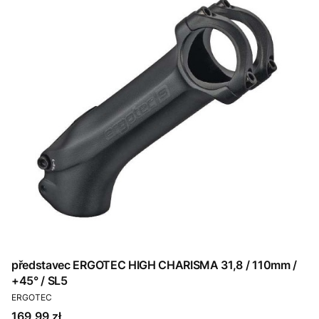
představec ERGOTEC HIGH CHARISMA 31,8 / 110mm /
+45° / SL5
PRODUCENT
ERGOTEC
Cena
169,99 zł