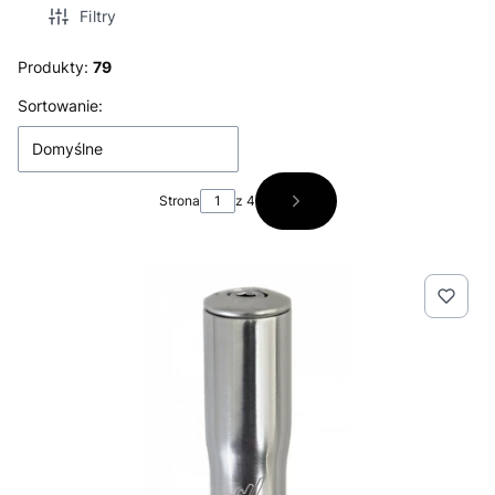
Filtry
Produkty:
79
Lista produktów
Sortowanie:
Domyślne
Strona
z 4
Następne produkty