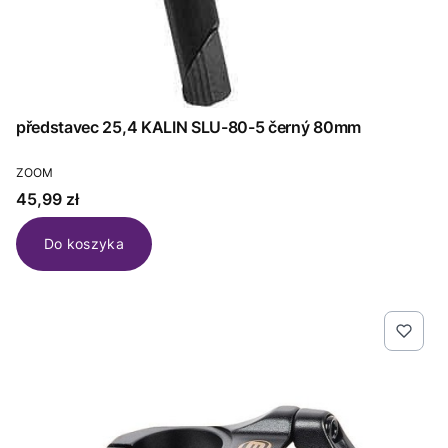
představec 25,4 KALIN SLU-80-5 černý 80mm
PRODUCENT
ZOOM
Cena
45,99 zł
Do koszyka