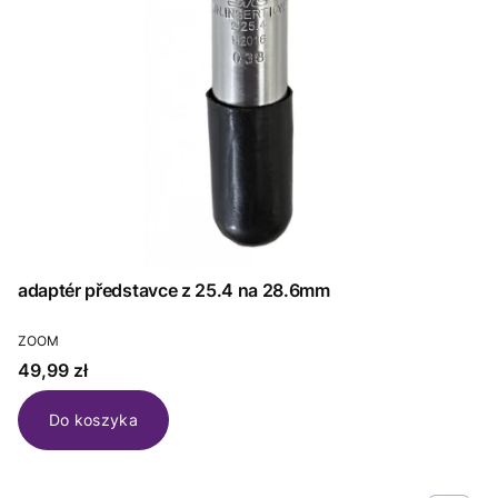
adaptér představce z 25.4 na 28.6mm
PRODUCENT
ZOOM
Cena
49,99 zł
Do koszyka