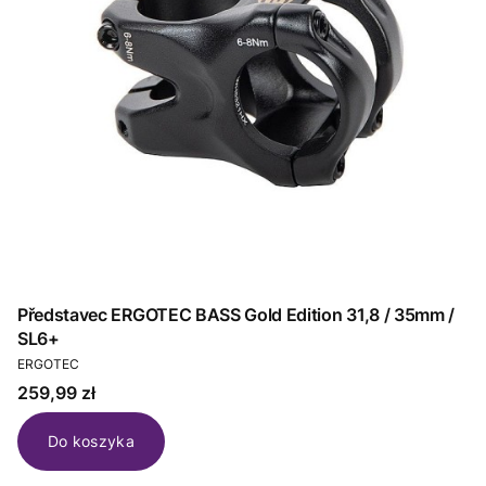
Představec ERGOTEC BASS Gold Edition 31,8 / 35mm /
SL6+
PRODUCENT
ERGOTEC
Cena
259,99 zł
Do koszyka