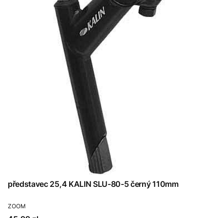
představec 25,4 KALIN SLU-80-5 černý 110mm
PRODUCENT
ZOOM