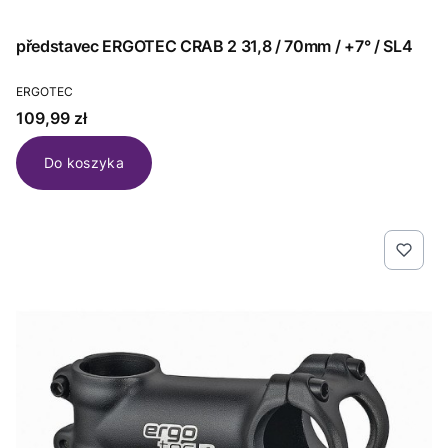
představec ERGOTEC CRAB 2 31,8 / 70mm / +7° / SL4
PRODUCENT
ERGOTEC
Cena
109,99 zł
Do koszyka