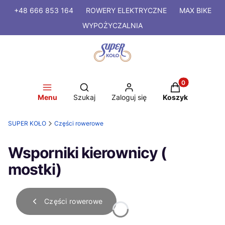
+48 666 853 164
ROWERY
ELEKTRYCZNE
MAX BIKE
WYPOŻYCZALNIA
Produkty w kosz
Otwórz wyszukiwarkę
Menu
Szukaj
Zaloguj się
Koszyk
SUPER KOŁO
Części rowerowe
Wsporniki kierownicy (
mostki)
Części rowerowe