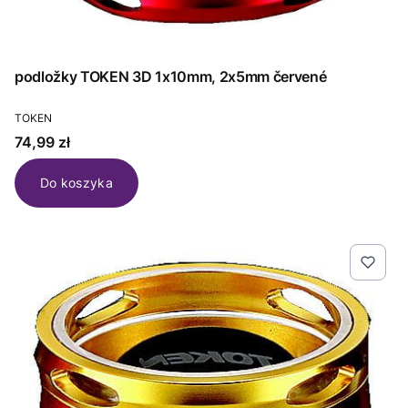
podložky TOKEN 3D 1x10mm, 2x5mm červené
PRODUCENT
TOKEN
Cena
74,99 zł
Do koszyka