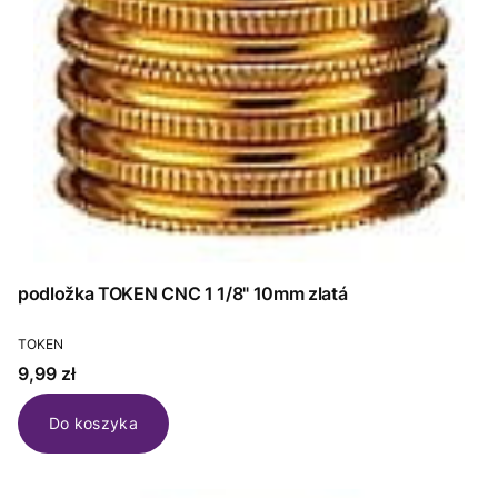
podložka TOKEN CNC 1 1/8" 10mm zlatá
PRODUCENT
TOKEN
Cena
9,99 zł
Do koszyka