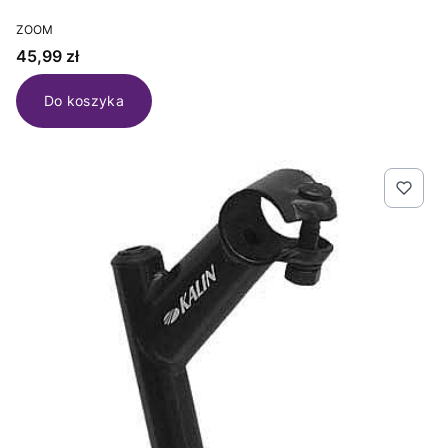
PRODUCENT
ZOOM
Cena
45,99 zł
Do koszyka