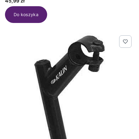
Cena
45,99 zł
Do koszyka