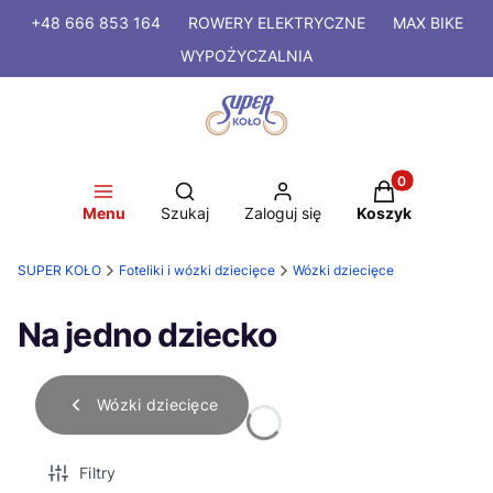
+48 666 853 164
ROWERY
ELEKTRYCZNE
MAX BIKE
WYPOŻYCZALNIA
Produkty w kosz
Otwórz wyszukiwarkę
Menu
Szukaj
Zaloguj się
Koszyk
SUPER KOŁO
Foteliki i wózki dziecięce
Wózki dziecięce
Na jedno dziecko
Wózki dziecięce
Filtry