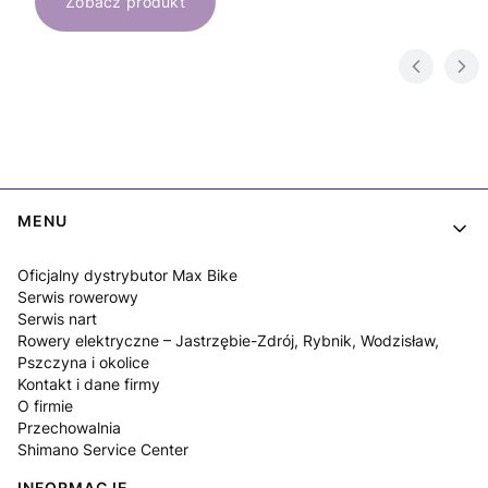
Zobacz produkt
Linki w stopce
MENU
Oficjalny dystrybutor Max Bike
Serwis rowerowy
Serwis nart
Rowery elektryczne – Jastrzębie-Zdrój, Rybnik, Wodzisław,
Pszczyna i okolice
Kontakt i dane firmy
O firmie
Przechowalnia
Shimano Service Center
INFORMACJE