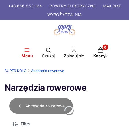
+48 666 853 164
ROWERY
ELEKTRYCZNE
MAX BIKE
WYPOŻYCZALNIA
Produkty w kosz
Otwórz wyszukiwarkę
Menu
Szukaj
Zaloguj się
Koszyk
SUPER KOŁO
Akcesoria rowerowe
Narzędzia rowerowe
Akcesoria rowerowe
Filtry