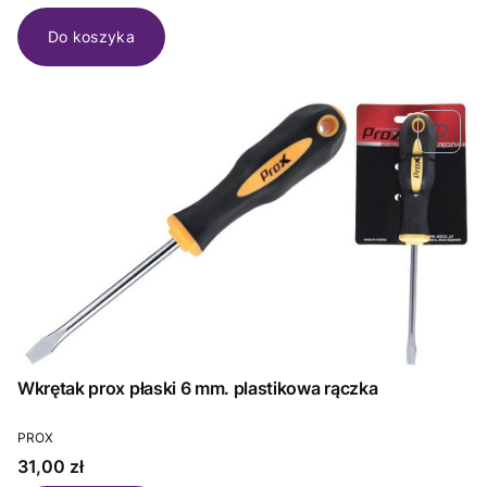
Do koszyka
Wkrętak prox płaski 6 mm. plastikowa rączka
PRODUCENT
PROX
Cena
31,00 zł