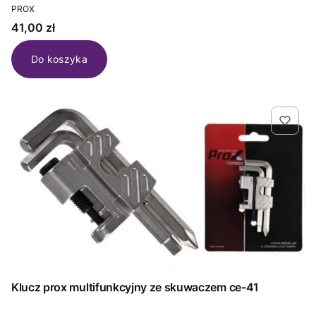
PRODUCENT
PROX
Cena
41,00 zł
Do koszyka
Klucz prox multifunkcyjny ze skuwaczem ce-41
PRODUCENT