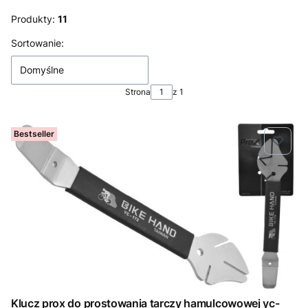
Produkty:
11
Lista produktów
Sortowanie:
Domyślne
Strona
z 1
Bestseller
Klucz prox do prostowania tarczy hamulcowowej yc-