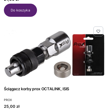
Do koszyka
Ściągacz korby prox OCTALINK, ISIS
PRODUCENT
PROX
Cena
25,00 zł