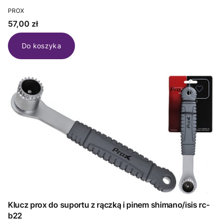
PRODUCENT
PROX
Cena
57,00 zł
Do koszyka
Klucz prox do suportu z rączką i pinem shimano/isis rc-
b22