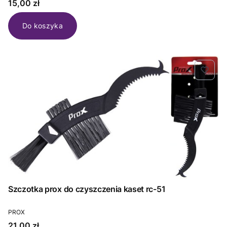
Cena
15,00 zł
Do koszyka
Szczotka prox do czyszczenia kaset rc-51
PRODUCENT
PROX
Cena
21,00 zł