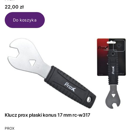
Cena
22,00 zł
Do koszyka
Klucz prox płaski konus 17 mm rc-w317
PRODUCENT
PROX