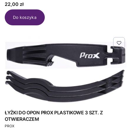
Cena
22,00 zł
Do koszyka
ŁYŻKI DO OPON PROX PLASTIKOWE 3 SZT. Z
OTWIERACZEM
PRODUCENT
PROX