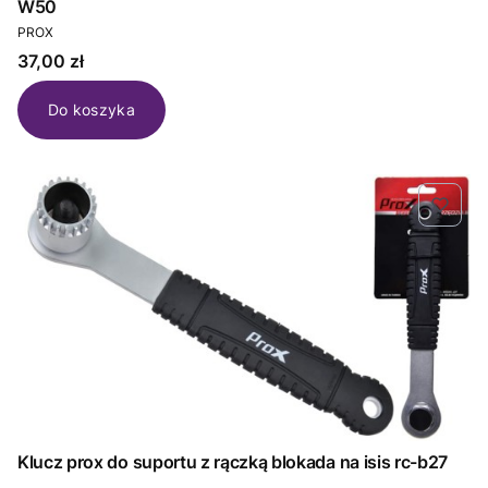
W50
PRODUCENT
PROX
Cena
37,00 zł
Do koszyka
Klucz prox do suportu z rączką blokada na isis rc-b27