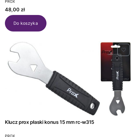
PROX
Cena
48,00 zł
Do koszyka
Klucz prox płaski konus 15 mm rc-w315
PRODUCENT
PROX