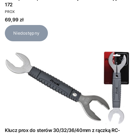
172
PRODUCENT
PROX
Cena
69,99 zł
Niedostępny
Klucz prox do sterów 30/32/36/40mm z rączką RC-