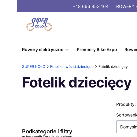
+48 666 853 164
ROWERY
E
Rowery elektryczne
Premiery Bike Expo
Rower
SUPER KOŁO
Foteliki i wózki dziecięce
Fotelik dziecięcy
Fotelik dziecięcy
Produkty:
Lista
Sortowani
Domyśl
Podkategorie i filtry
w kategorii: Fotelik dziecięcy