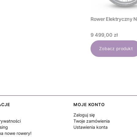
Rower Elektryc
Cena
9 499,00 zł
Zobacz produkt
ACJE
MOJE KONTO
Zaloguj się
rywatności
Twoje zamówienia
sing
Ustawienia konta
a nowe rowery!