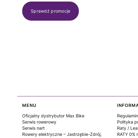
Sprawdź promocje
Linki w stopce
MENU
INFORM
Oficjalny dystrybutor Max Bike
Regulamin
Serwis rowerowy
Polityka p
Serwis nart
Raty / Lea
Rowery elektryczne – Jastrzębie-Zdrój,
RATY 0% n