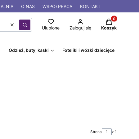
ALNIA
O NAS
WSPÓŁPRACA
KONTAKT
Produkty w kos
Wyczyść
Szukaj
Ulubione
Zaloguj się
Koszyk
Odzież, buty, kaski
Foteliki i wózki dziecięce
Strona
z 1