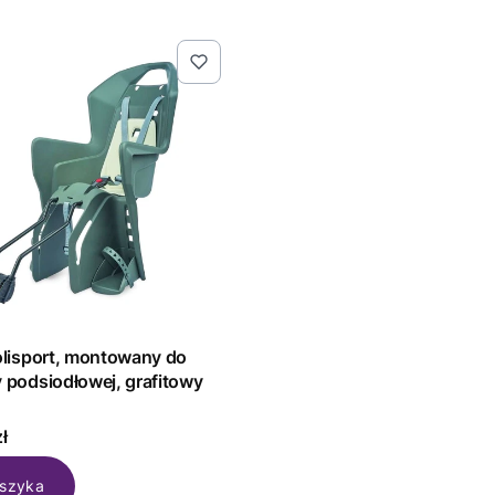
Polisport, montowany do
y podsiodłowej, grafitowy
T
ł
szyka