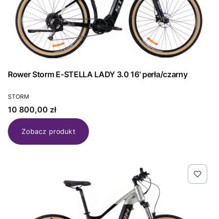
Rower Storm E-STELLA LADY 3.0 16' perła/czarny
PRODUCENT
STORM
Cena
10 800,00 zł
Zobacz produkt