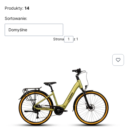
Produkty:
14
Lista produktów
Sortowanie:
Domyślne
Strona
z 1