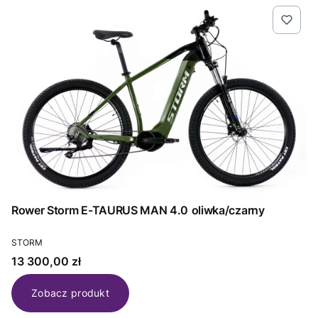
Rower Storm E-TAURUS MAN 4.0 oliwka/czarny
PRODUCENT
STORM
Cena
13 300,00 zł
Zobacz produkt