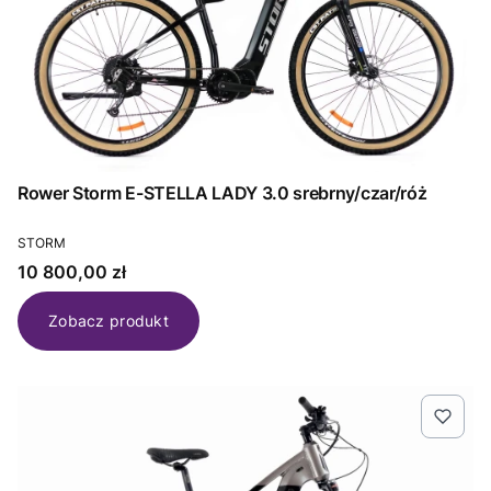
Rower Storm E-STELLA LADY 3.0 srebrny/czar/róż
PRODUCENT
STORM
Cena
10 800,00 zł
Zobacz produkt