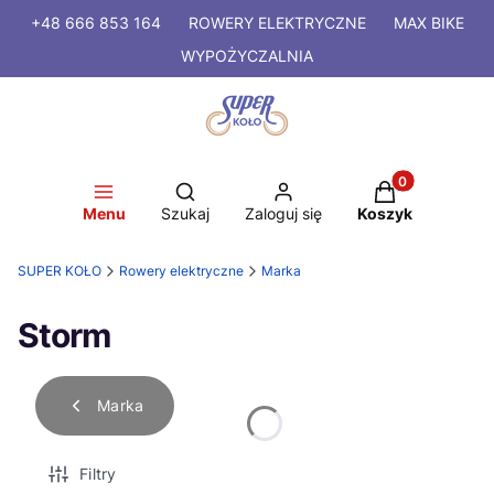
+48 666 853 164
ROWERY
ELEKTRYCZNE
MAX BIKE
WYPOŻYCZALNIA
Produkty w kosz
Otwórz wyszukiwarkę
Menu
Szukaj
Zaloguj się
Koszyk
SUPER KOŁO
Rowery elektryczne
Marka
Storm
Marka
Filtry