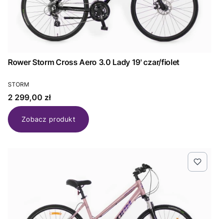
Rower Storm Cross Aero 3.0 Lady 19' czar/fiolet
PRODUCENT
STORM
Cena
2 299,00 zł
Zobacz produkt