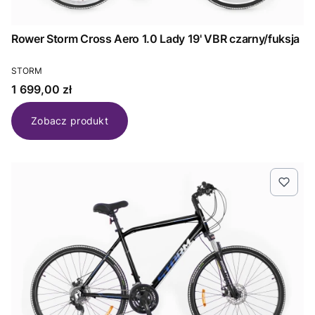
Rower Storm Cross Aero 1.0 Lady 19' VBR czarny/fuksja
PRODUCENT
STORM
Cena
1 699,00 zł
Zobacz produkt