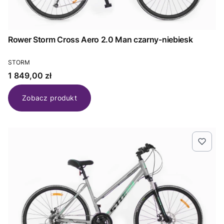
Rower Storm Cross Aero 2.0 Man czarny-niebiesk
PRODUCENT
STORM
Cena
1 849,00 zł
Zobacz produkt