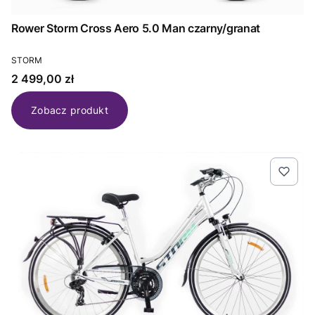
Rower Storm Cross Aero 5.0 Man czarny/granat
PRODUCENT
STORM
Cena
2 499,00 zł
Zobacz produkt