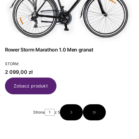
Rower Storm Marathon 1.0 Men granat
PRODUCENT
STORM
Cena
2 099,00 zł
Zobacz produkt
Strona
z 5
Przejdź do ostatniej