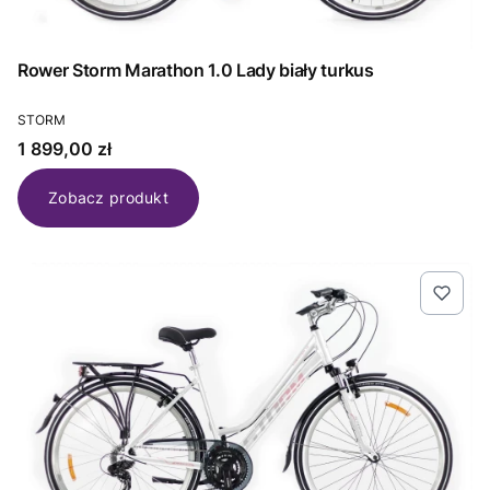
Rower Storm Marathon 1.0 Lady biały turkus
PRODUCENT
STORM
Cena
1 899,00 zł
Zobacz produkt