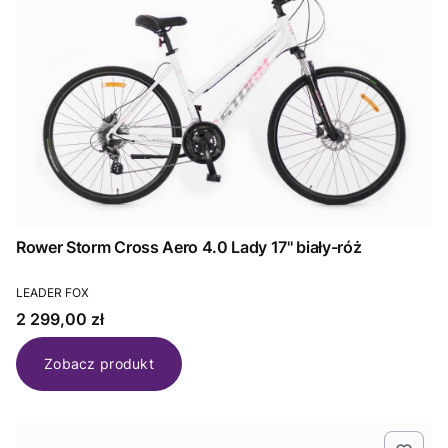
Rower Storm Cross Aero 4.0 Lady 17'' biały-róż
PRODUCENT
LEADER FOX
Cena
2 299,00 zł
Zobacz produkt