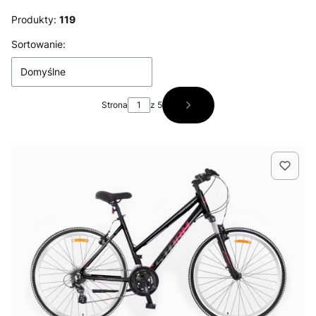
Produkty:
119
Lista produktów
Sortowanie:
Domyślne
Strona
z 5
Następne produkty