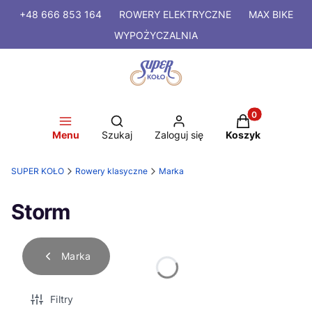
+48 666 853 164
ROWERY
ELEKTRYCZNE
MAX BIKE
WYPOŻYCZALNIA
Produkty w kosz
Otwórz wyszukiwarkę
Menu
Szukaj
Zaloguj się
Koszyk
SUPER KOŁO
Rowery klasyczne
Marka
Storm
Marka
Filtry