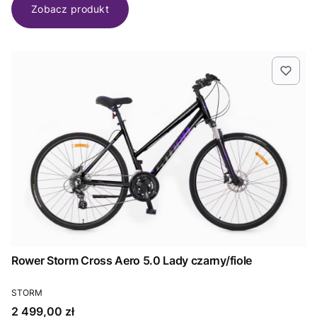
Zobacz produkt
Rower Storm Cross Aero 5.0 Lady czarny/fiole
PRODUCENT
STORM
Cena
2 499,00 zł