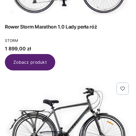
Rower Storm Marathon 1.0 Lady perła róż
PRODUCENT
STORM
Cena
1 899,00 zł
Zobacz produkt