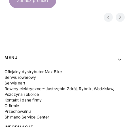
Zobacz produkt
Linki w stopce
MENU
Oficjalny dystrybutor Max Bike
Serwis rowerowy
Serwis nart
Rowery elektryczne – Jastrzębie-Zdrój, Rybnik, Wodzisław,
Pszczyna i okolice
Kontakt i dane firmy
O firmie
Przechowalnia
Shimano Service Center
INFORMACJE