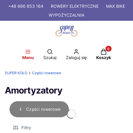
+48 666 853 164
ROWERY
ELEKTRYCZNE
MAX BIKE
WYPOŻYCZALNIA
Produkty w kosz
Otwórz wyszukiwarkę
Menu
Szukaj
Zaloguj się
Koszyk
SUPER KOŁO
Części rowerowe
Amortyzatory
Części rowerowe
Filtry