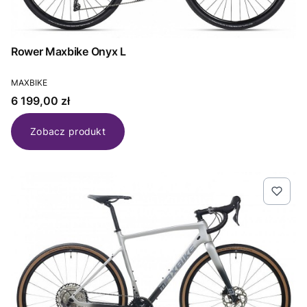
Rower Maxbike Onyx L
PRODUCENT
MAXBIKE
Cena
6 199,00 zł
Zobacz produkt