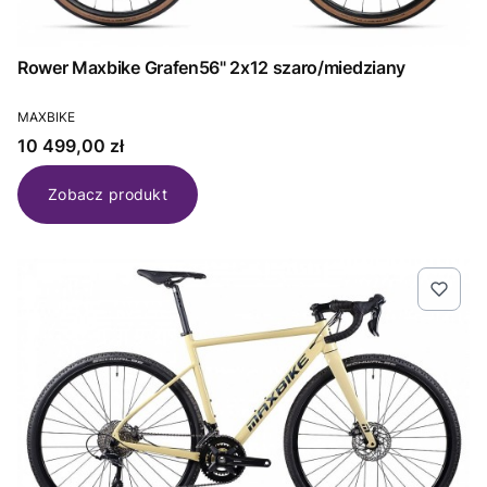
Rower Maxbike Grafen56" 2x12 szaro/miedziany
PRODUCENT
MAXBIKE
Cena
10 499,00 zł
Zobacz produkt