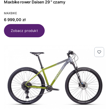
Maxbike rower Daisen 29 " czarny
PRODUCENT
MAXBIKE
Cena
6 999,00 zł
Zobacz produkt