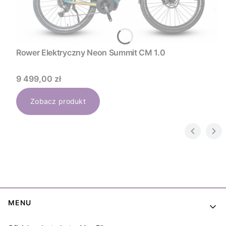
Rower Elektryczny Neon Summit CM 1.0
Cena
9 499,00 zł
Zobacz produkt
Linki w stopce
MENU