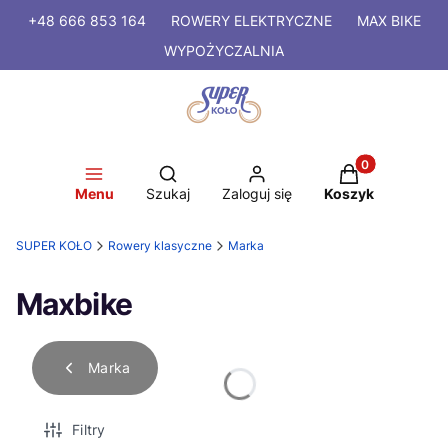
+48 666 853 164
ROWERY
ELEKTRYCZNE
MAX BIKE
WYPOŻYCZALNIA
Produkty w kosz
Otwórz wyszukiwarkę
Menu
Szukaj
Zaloguj się
Koszyk
SUPER KOŁO
Rowery klasyczne
Marka
Maxbike
Marka
Filtry