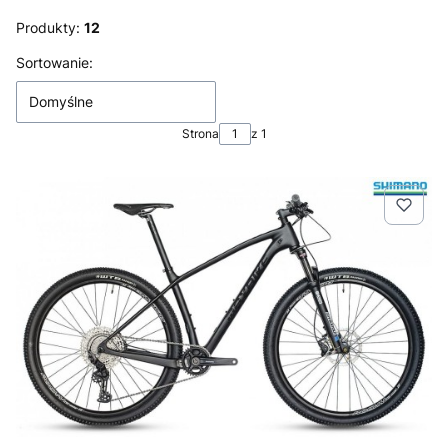
Produkty:
12
Lista produktów
Sortowanie:
Domyślne
Strona
z 1