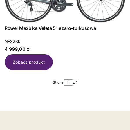
Rower Maxbike Veleta 51 szaro-turkusowa
PRODUCENT
MAXBIKE
Cena
4 999,00 zł
Zobacz produkt
Strona
z 1