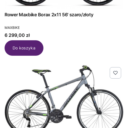
Rower Maxbike Borax 2x11 56' szaro/złoty
PRODUCENT
MAXBIKE
Cena
6 299,00 zł
Do koszyka