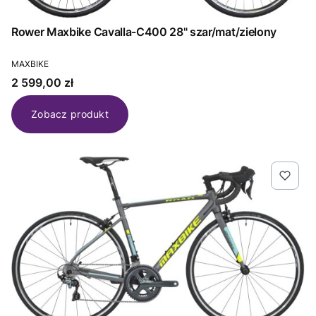
Rower Maxbike Cavalla-C400 28" szar/mat/zielony
PRODUCENT
MAXBIKE
Cena
2 599,00 zł
Zobacz produkt