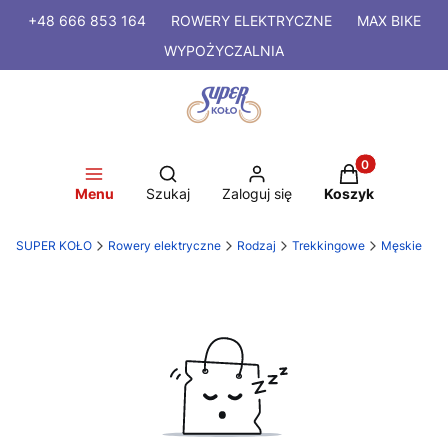
+48 666 853 164
ROWERY
ELEKTRYCZNE
MAX BIKE
WYPOŻYCZALNIA
Produkty w kosz
Otwórz wyszukiwarkę
Menu
Szukaj
Zaloguj się
Koszyk
SUPER KOŁO
Rowery elektryczne
Rodzaj
Trekkingowe
Męskie