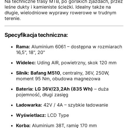
Na techniczne trasy MTB, po górskich zjazdach, przez
leśne dukty i kamieniste ścieżki. Idealny także na
długie, wielodniowe wyprawy rowerowe w trudnym
terenie.
Specyfikacja techniczna:
Rama:
Aluminium 6061 – dostępna w rozmiarach
16,5", 18", 20"
Widelec:
Uding AIR, powietrzny, skok 120 mm
Silnik:
Bafang M510
, centralny, 36V, 250W,
moment 95 Nm, obudowa magnezowa
Bateria:
LG 36V/23,2Ah (835 Wh)
– duża
pojemność, długi zasięg
Ładowarka:
42V / 4A – szybkie ładowanie
Wyświetlacz:
LCD Type
Korba:
Aluminium 38T, ramię 170 mm