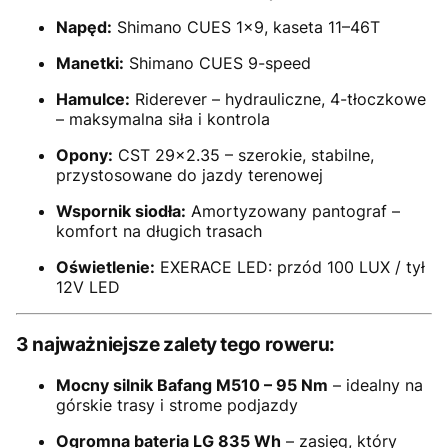
Napęd:
Shimano CUES 1x9, kaseta 11–46T
Manetki:
Shimano CUES 9-speed
Hamulce:
Riderever – hydrauliczne, 4-tłoczkowe
– maksymalna siła i kontrola
Opony:
CST 29x2.35 – szerokie, stabilne,
przystosowane do jazdy terenowej
Wspornik siodła:
Amortyzowany pantograf –
komfort na długich trasach
Oświetlenie:
EXERACE LED: przód 100 LUX / tył
12V LED
3 najważniejsze zalety tego roweru:
Mocny silnik Bafang M510 – 95 Nm
– idealny na
górskie trasy i strome podjazdy
Ogromna bateria LG 835 Wh
– zasięg, który