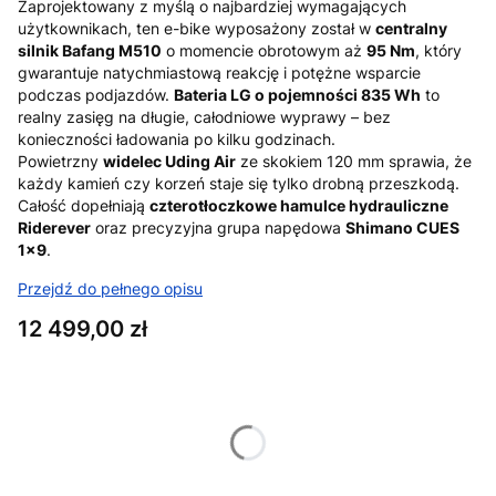
Zaprojektowany z myślą o najbardziej wymagających
użytkownikach, ten e-bike wyposażony został w
centralny
silnik Bafang M510
o momencie obrotowym aż
95 Nm
, który
gwarantuje natychmiastową reakcję i potężne wsparcie
podczas podjazdów.
Bateria LG o pojemności 835 Wh
to
realny zasięg na długie, całodniowe wyprawy – bez
konieczności ładowania po kilku godzinach.
Powietrzny
widelec Uding Air
ze skokiem 120 mm sprawia, że
każdy kamień czy korzeń staje się tylko drobną przeszkodą.
Całość dopełniają
czterotłoczkowe hamulce hydrauliczne
Riderever
oraz precyzyjna grupa napędowa
Shimano CUES
1x9
.
Przejdź do pełnego opisu
Cena
12 499,00 zł
Wybierz wariant produktu:
Poszczególne warianty mogą różnić się ceną
*
Kolory rowerów