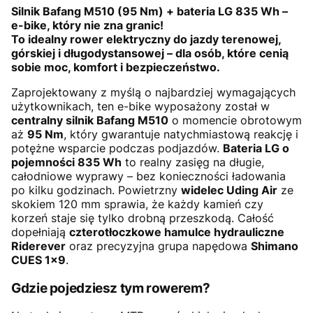
Silnik Bafang M510 (95 Nm) + bateria LG 835 Wh –
e-bike, który nie zna granic!
To idealny rower elektryczny do jazdy terenowej,
górskiej i długodystansowej – dla osób, które cenią
sobie moc, komfort i bezpieczeństwo.
Zaprojektowany z myślą o najbardziej wymagających
użytkownikach, ten e-bike wyposażony został w
centralny silnik Bafang M510
o momencie obrotowym
aż
95 Nm
, który gwarantuje natychmiastową reakcję i
potężne wsparcie podczas podjazdów.
Bateria LG o
pojemności 835 Wh
to realny zasięg na długie,
całodniowe wyprawy – bez konieczności ładowania
po kilku godzinach. Powietrzny
widelec Uding Air
ze
skokiem 120 mm sprawia, że każdy kamień czy
korzeń staje się tylko drobną przeszkodą. Całość
dopełniają
czterotłoczkowe hamulce hydrauliczne
Riderever
oraz precyzyjna grupa napędowa
Shimano
CUES 1x9
.
Gdzie pojedziesz tym rowerem?