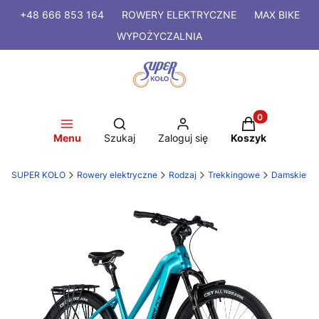
+48 666 853 164
ROWERY
ELEKTRYCZNE
MAX BIKE
WYPOŻYCZALNIA
Produkty w kosz
Otwórz wyszukiwarkę
Menu
Szukaj
Zaloguj się
Koszyk
SUPER KOŁO
Rowery elektryczne
Rodzaj
Trekkingowe
Damskie