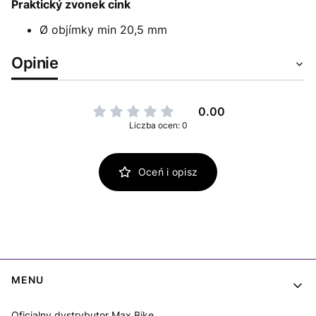
Praktický zvonek cink
Ø objímky min 20,5 mm
Opinie
0.00
Liczba ocen: 0
Oceń i opisz
Linki w stopce
MENU
Oficjalny dystrybutor Max Bike