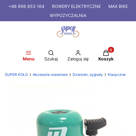
+48 666 853 164
ROWERY
ELEKTRYCZNE
MAX BIKE
WYPOŻYCZALNIA
Produkty w kosz
Otwórz wyszukiwarkę
Menu
Szukaj
Zaloguj się
Koszyk
SUPER KOŁO
Akcesoria rowerowe
Dzwonki, sygnały
Klasyczne