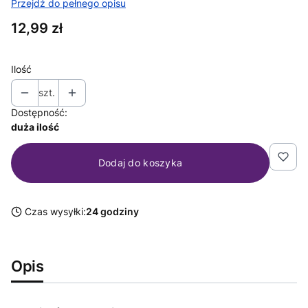
Przejdź do pełnego opisu
Cena
12,99 zł
Ilość
szt.
Dostępność:
duża ilość
Dodaj do koszyka
Czas wysyłki:
24 godziny
Opis